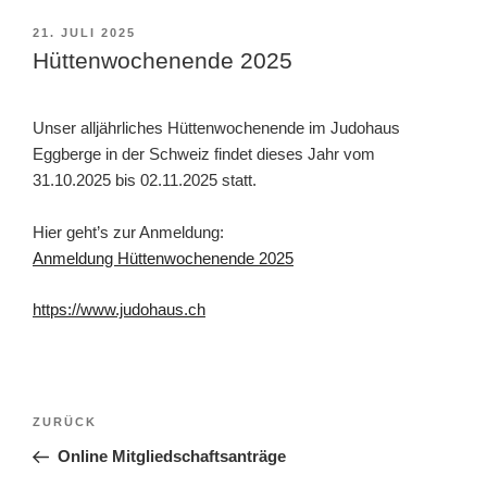
VERÖFFENTLICHT
21. JULI 2025
AM
Hüttenwochenende 2025
Unser alljährliches Hüttenwochenende im Judohaus
Eggberge in der Schweiz findet dieses Jahr vom
31.10.2025 bis 02.11.2025 statt.
Hier geht’s zur Anmeldung:
Anmeldung Hüttenwochenende 2025
https://www.judohaus.ch
Beitragsnavigation
Vorheriger
ZURÜCK
Beitrag
Online Mitgliedschaftsanträge